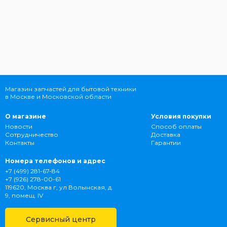
Магазин запчастей для бытовой техники
в Москве и Московской области
О магазине
Условия покупки
Новости
Способ оплаты
Сотрудничество
Доставка
Контакты
Гарантии
Номера телефонов и адрес
+7 (499) 281-67-84
+7 (926) 278-00-61
119620, Москва г, ул Волынская, д.
9, помещ. IV
Сервисный центр