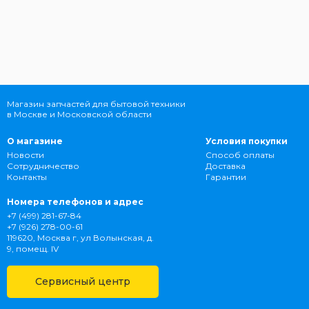
Магазин запчастей для бытовой техники
в Москве и Московской области
О магазине
Условия покупки
Новости
Способ оплаты
Сотрудничество
Доставка
Контакты
Гарантии
Номера телефонов и адрес
+7 (499) 281-67-84
+7 (926) 278-00-61
119620, Москва г, ул Волынская, д.
9, помещ. IV
Сервисный центр