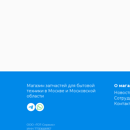
Магазин запчастей для бытовой
О маг
техники в Москве и Московской
Новост
области
Сотруд
Контак
ООО «ТОТ-Сервис»
ИНН 7730668957