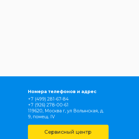
Номера телефонов и адрес
+7 (499) 281-67-84
+7 (926) 278-00-61
119620, Москва г, ул Волынская, д.
9, помещ. IV
Сервисный центр