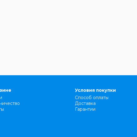
азине
Условия покупки
и
Способ оплаты
ничество
Доставка
ты
Гарантии