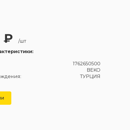
0 ₽
/шт
актеристики:
1762650500
BEKO
ождения:
ТУРЦИЯ
ии