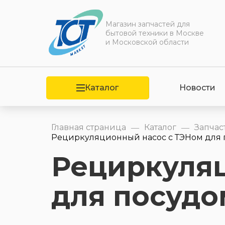
Магазин запчастей для
бытовой техники в Москве
и Московской области
Каталог
Новости
Главная страница
Каталог
Запчас
—
—
Рециркуляционный насос с ТЭНом для 
Рециркуля
для посуд