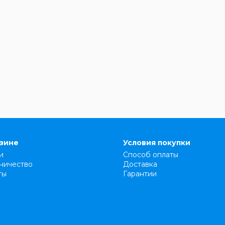
азине
Условия покупки
и
Способ оплаты
ничество
Доставка
ты
Гарантии