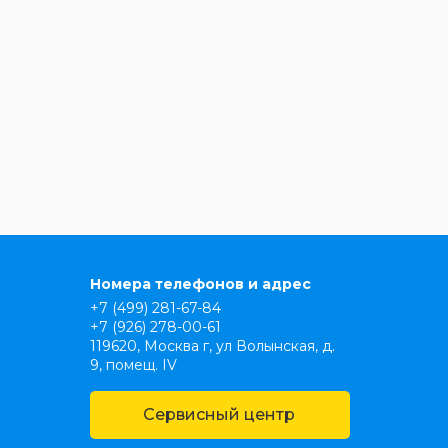
Номера телефонов и адрес
+7 (499) 281-67-84
+7 (926) 278-00-61
119620, Москва г, ул Волынская, д.
9, помещ. IV
Сервисный центр