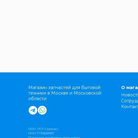
Магазин запчастей для бытовой
О маг
техники в Москве и Московской
Новост
области
Сотруд
Контак
ООО «ТОТ-Сервис»
ИНН 7730668957
Политика конфиденциальности