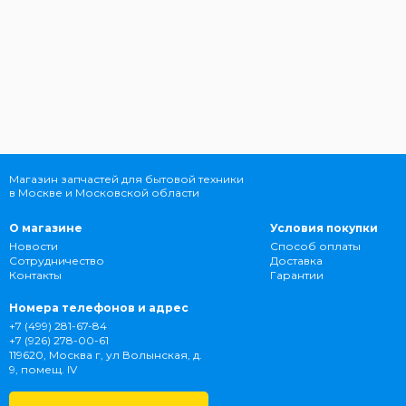
Магазин запчастей для бытовой техники
в Москве и Московской области
О магазине
Условия покупки
Новости
Способ оплаты
Сотрудничество
Доставка
Контакты
Гарантии
Номера телефонов и адрес
+7 (499) 281-67-84
+7 (926) 278-00-61
119620, Москва г, ул Волынская, д.
9, помещ. IV