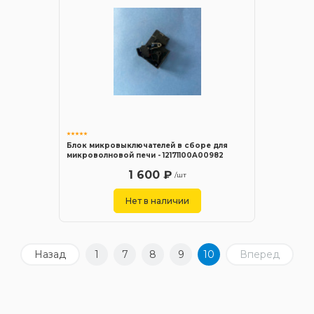
Блок микровыключателей в сборе для
микроволновой печи - 12171100A00982
1 600 ₽
/шт
Нет в наличии
Назад
1
7
8
9
10
Вперед